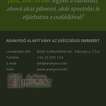
park, zöld terület
legyen a városban,
ahová akár pihenni, akár sportolni is
eljárhatna a családjával?
ARANYESŐ ALAPÍTVÁNY AZ EGÉSZSÉGES EMBERÉRT
Levelezési cím:
8000 Székesfehérvár, Taksony u. 27/a
Telefon:
+36 22 505 134
E-mail:
info@aranyeso.net
Web:
www.aranyeso.net