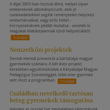
A díjat 2003-ban hoztuk létre, melyet olyan
embereknek adományozunk, akik jó
cselekedeteikkel segítik reménytelen helyzetű
embertársaikat, vagy erős hittel -
környezetüknek példát mutatva - vezeték ki
magukat kilátástalannak tűnő helyzetükből.
TOVÁBB
Nemzetközi projektek
Dentál-mentál prevenció a kártátaljai magyar
gyermekek számára. A két éves projekt
keretében együttműködve a Kárpátaljai Magyar
Pedagógus Szövetséggel, több ezer gyermek
vett részt a programban.
TOVÁBB
Családban nevelkedő tartósan
beteg gyermekek támogatása
Jelenleg az ország hat megyéjében támogatunk