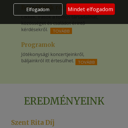
Beszéljünk róla!
Mindet elfogadom
Elfogadom
Cikkek, írások a fontos társadalmat,
közösséget és családot érintő
kérdésekről.
TOVÁBB
Programok
Jótékonysági koncertjeinkről,
báljainkról itt értesülhet.
TOVÁBB
EREDMÉNYEINK
Szent Rita Díj