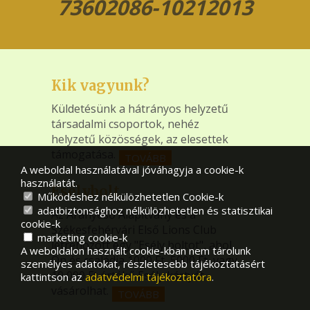
73602086-10212013
Kik vagyunk?
Küldetésünk a hátrányos helyzetű
társadalmi csoportok, nehéz
helyzetű közösségek, az elesettek
támogatása.
TOVÁBB
A weboldal használatával jóváhagyja a cookie-k
használatát.
Esélybolt
Működéshez nélkülözhetetlen Cookie-k
adatbiztonsághoz nélkülözhetetlen és statisztikai
Az Aranyeső Alapítvány és a
cookie-k
Székesfehérvári Első Lions Club
marketing cookie-k
létrehozott egy "Esély boltot", ahol
A weboldalon használt cookie-kban nem tárolunk
Ön és családja 1000 Ft, 5000 Ft, vagy
személyes adatokat, részletesebb tájékoztatásért
10 000 Ft értékű Esély kártyát
kattintson az
adatvédelmi tájékoztatóra
.
vásárolhat.
TOVÁBB