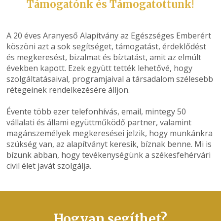
Támogatónk és Támogatottunk!
A 20 éves Aranyeső Alapítvány az Egészséges Emberért
köszöni azt a sok segítséget, támogatást, érdeklődést
és megkeresést, bizalmat és bíztatást, amit az elmúlt
években kapott. Ezek együtt tették lehetővé, hogy
szolgáltatásaival, programjaival a társadalom szélesebb
rétegeinek rendelkezésére álljon.
Évente több ezer telefonhívás, email, mintegy 50
vállalati és állami együttműködő partner, valamint
magánszemélyek megkeresései jelzik, hogy munkánkra
szükség van, az alapítványt keresik, bíznak benne. Mi is
bízunk abban, hogy tevékenységünk a székesfehérvári
civil élet javát szolgálja.
Hogyan segíthet?